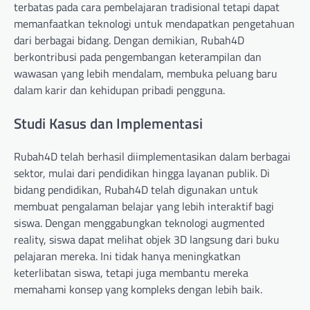
terbatas pada cara pembelajaran tradisional tetapi dapat
memanfaatkan teknologi untuk mendapatkan pengetahuan
dari berbagai bidang. Dengan demikian, Rubah4D
berkontribusi pada pengembangan keterampilan dan
wawasan yang lebih mendalam, membuka peluang baru
dalam karir dan kehidupan pribadi pengguna.
Studi Kasus dan Implementasi
Rubah4D telah berhasil diimplementasikan dalam berbagai
sektor, mulai dari pendidikan hingga layanan publik. Di
bidang pendidikan, Rubah4D telah digunakan untuk
membuat pengalaman belajar yang lebih interaktif bagi
siswa. Dengan menggabungkan teknologi augmented
reality, siswa dapat melihat objek 3D langsung dari buku
pelajaran mereka. Ini tidak hanya meningkatkan
keterlibatan siswa, tetapi juga membantu mereka
memahami konsep yang kompleks dengan lebih baik.