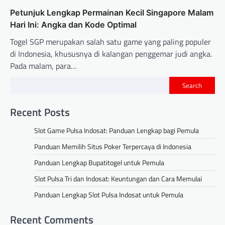
Petunjuk Lengkap Permainan Kecil Singapore Malam
Hari Ini: Angka dan Kode Optimal
Togel SGP merupakan salah satu game yang paling populer
di Indonesia, khususnya di kalangan penggemar judi angka.
Pada malam, para…
Search
Recent Posts
Slot Game Pulsa Indosat: Panduan Lengkap bagi Pemula
Panduan Memilih Situs Poker Terpercaya di Indonesia
Panduan Lengkap Bupatitogel untuk Pemula
Slot Pulsa Tri dan Indosat: Keuntungan dan Cara Memulai
Panduan Lengkap Slot Pulsa Indosat untuk Pemula
Recent Comments