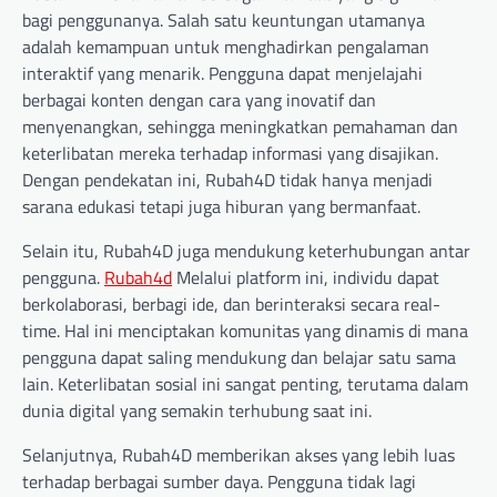
bagi penggunanya. Salah satu keuntungan utamanya
adalah kemampuan untuk menghadirkan pengalaman
interaktif yang menarik. Pengguna dapat menjelajahi
berbagai konten dengan cara yang inovatif dan
menyenangkan, sehingga meningkatkan pemahaman dan
keterlibatan mereka terhadap informasi yang disajikan.
Dengan pendekatan ini, Rubah4D tidak hanya menjadi
sarana edukasi tetapi juga hiburan yang bermanfaat.
Selain itu, Rubah4D juga mendukung keterhubungan antar
pengguna.
Rubah4d
Melalui platform ini, individu dapat
berkolaborasi, berbagi ide, dan berinteraksi secara real-
time. Hal ini menciptakan komunitas yang dinamis di mana
pengguna dapat saling mendukung dan belajar satu sama
lain. Keterlibatan sosial ini sangat penting, terutama dalam
dunia digital yang semakin terhubung saat ini.
Selanjutnya, Rubah4D memberikan akses yang lebih luas
terhadap berbagai sumber daya. Pengguna tidak lagi