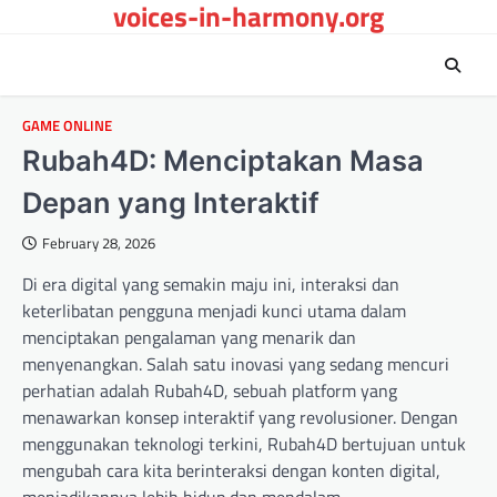
voices-in-harmony.org
Skip
to
content
GAME ONLINE
Rubah4D: Menciptakan Masa
Depan yang Interaktif
February 28, 2026
Di era digital yang semakin maju ini, interaksi dan
keterlibatan pengguna menjadi kunci utama dalam
menciptakan pengalaman yang menarik dan
menyenangkan. Salah satu inovasi yang sedang mencuri
perhatian adalah Rubah4D, sebuah platform yang
menawarkan konsep interaktif yang revolusioner. Dengan
menggunakan teknologi terkini, Rubah4D bertujuan untuk
mengubah cara kita berinteraksi dengan konten digital,