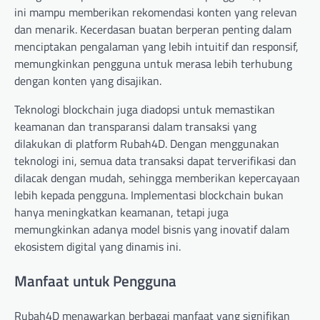
ini mampu memberikan rekomendasi konten yang relevan
dan menarik. Kecerdasan buatan berperan penting dalam
menciptakan pengalaman yang lebih intuitif dan responsif,
memungkinkan pengguna untuk merasa lebih terhubung
dengan konten yang disajikan.
Teknologi blockchain juga diadopsi untuk memastikan
keamanan dan transparansi dalam transaksi yang
dilakukan di platform Rubah4D. Dengan menggunakan
teknologi ini, semua data transaksi dapat terverifikasi dan
dilacak dengan mudah, sehingga memberikan kepercayaan
lebih kepada pengguna. Implementasi blockchain bukan
hanya meningkatkan keamanan, tetapi juga
memungkinkan adanya model bisnis yang inovatif dalam
ekosistem digital yang dinamis ini.
Manfaat untuk Pengguna
Rubah4D menawarkan berbagai manfaat yang signifikan