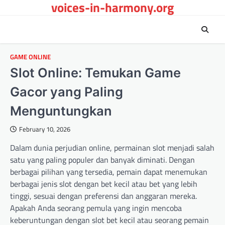
voices-in-harmony.org
Skip
to
content
GAME ONLINE
Slot Online: Temukan Game
Gacor yang Paling
Menguntungkan
February 10, 2026
Dalam dunia perjudian online, permainan slot menjadi salah
satu yang paling populer dan banyak diminati. Dengan
berbagai pilihan yang tersedia, pemain dapat menemukan
berbagai jenis slot dengan bet kecil atau bet yang lebih
tinggi, sesuai dengan preferensi dan anggaran mereka.
Apakah Anda seorang pemula yang ingin mencoba
keberuntungan dengan slot bet kecil atau seorang pemain