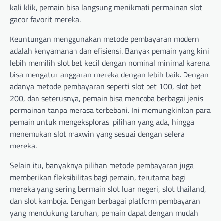
kali klik, pemain bisa langsung menikmati permainan slot
gacor favorit mereka.
Keuntungan menggunakan metode pembayaran modern
adalah kenyamanan dan efisiensi. Banyak pemain yang kini
lebih memilih slot bet kecil dengan nominal minimal karena
bisa mengatur anggaran mereka dengan lebih baik. Dengan
adanya metode pembayaran seperti slot bet 100, slot bet
200, dan seterusnya, pemain bisa mencoba berbagai jenis
permainan tanpa merasa terbebani. Ini memungkinkan para
pemain untuk mengeksplorasi pilihan yang ada, hingga
menemukan slot maxwin yang sesuai dengan selera
mereka.
Selain itu, banyaknya pilihan metode pembayaran juga
memberikan fleksibilitas bagi pemain, terutama bagi
mereka yang sering bermain slot luar negeri, slot thailand,
dan slot kamboja. Dengan berbagai platform pembayaran
yang mendukung taruhan, pemain dapat dengan mudah