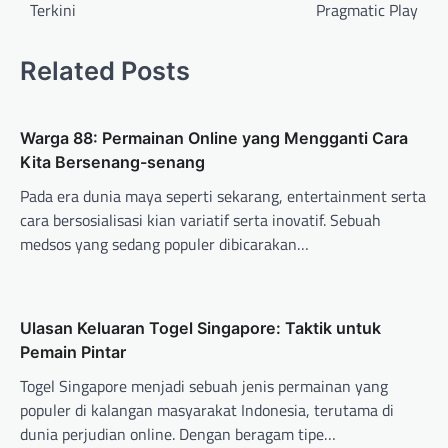
Terkini
Pragmatic Play
t
n
Related Posts
a
v
Warga 88: Permainan Online yang Mengganti Cara
i
Kita Bersenang-senang
g
Pada era dunia maya seperti sekarang, entertainment serta
a
cara bersosialisasi kian variatif serta inovatif. Sebuah
t
medsos yang sedang populer dibicarakan…
i
o
n
Ulasan Keluaran Togel Singapore: Taktik untuk
Pemain Pintar
Togel Singapore menjadi sebuah jenis permainan yang
populer di kalangan masyarakat Indonesia, terutama di
dunia perjudian online. Dengan beragam tipe…