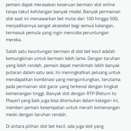
pemain dapat merasakan keseruan bermain slot online
tanpa takut kehilangan banyak modal. Banyak permainan
slot saat ini menawarkan bet mulai dari 100 hingga 500,
menjadikannya sangat aksesibel bagi semua kalangan,
termasuk pemula yang ingin mencoba peruntungan
mereka.
Salah satu keuntungan bermain di slot bet kecil adalah
kemungkinan untuk bermain lebih lama. Dengan taruhan
yang lebih rendah, pemain dapat menikmati lebih banyak
putaran dalam satu sesi. Ini meningkatkan peluang untuk
mendapatkan kombinasi yang menguntungkan, terutama
pada permainan slot gacor yang terkenal dengan tingkat
kemenangan tinggi. Banyak slot dengan RTP (Return to
Player) yang baik juga bisa ditemukan dalam kategori ini,
memberi pemain kesempatan untuk meraih kemenangan
meski dengan taruhan rendah.
Di antara pilihan slot bet kecil, ada juga slot yang