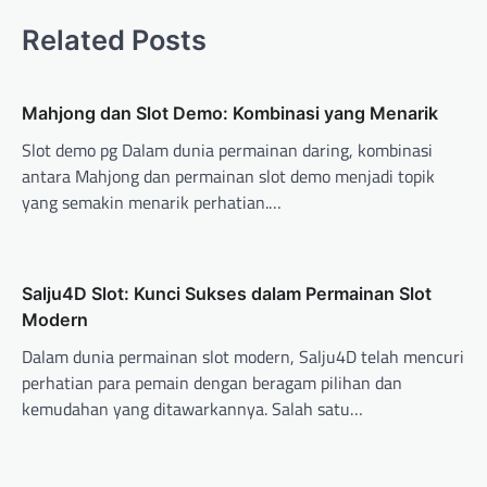
n
Related Posts
a
v
Mahjong dan Slot Demo: Kombinasi yang Menarik
i
Slot demo pg Dalam dunia permainan daring, kombinasi
g
antara Mahjong dan permainan slot demo menjadi topik
a
yang semakin menarik perhatian.…
t
i
o
Salju4D Slot: Kunci Sukses dalam Permainan Slot
n
Modern
Dalam dunia permainan slot modern, Salju4D telah mencuri
perhatian para pemain dengan beragam pilihan dan
kemudahan yang ditawarkannya. Salah satu…