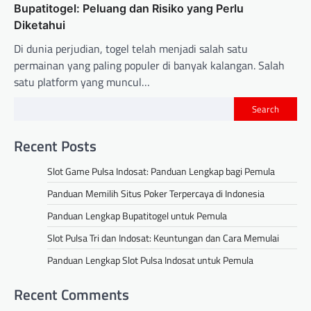
Bupatitogel: Peluang dan Risiko yang Perlu
Diketahui
Di dunia perjudian, togel telah menjadi salah satu
permainan yang paling populer di banyak kalangan. Salah
satu platform yang muncul…
Search
Recent Posts
Slot Game Pulsa Indosat: Panduan Lengkap bagi Pemula
Panduan Memilih Situs Poker Terpercaya di Indonesia
Panduan Lengkap Bupatitogel untuk Pemula
Slot Pulsa Tri dan Indosat: Keuntungan dan Cara Memulai
Panduan Lengkap Slot Pulsa Indosat untuk Pemula
Recent Comments