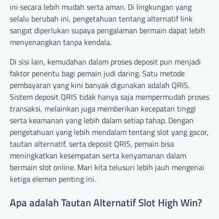
ini secara lebih mudah serta aman. Di lingkungan yang
selalu berubah ini, pengetahuan tentang alternatif link
sangat diperlukan supaya pengalaman bermain dapat lebih
menyenangkan tanpa kendala.
Di sisi lain, kemudahan dalam proses deposit pun menjadi
faktor penentu bagi pemain judi daring. Satu metode
pembayaran yang kini banyak digunakan adalah QRIS.
Sistem deposit QRIS tidak hanya saja mempermudah proses
transaksi, melainkan juga memberikan kecepatan tinggi
serta keamanan yang lebih dalam setiap tahap. Dengan
pengetahuan yang lebih mendalam tentang slot yang gacor,
tautan alternatif, serta deposit QRIS, pemain bisa
meningkatkan kesempatan serta kenyamanan dalam
bermain slot online. Mari kita telusuri lebih jauh mengenai
ketiga elemen penting ini.
Apa adalah Tautan Alternatif Slot High Win?