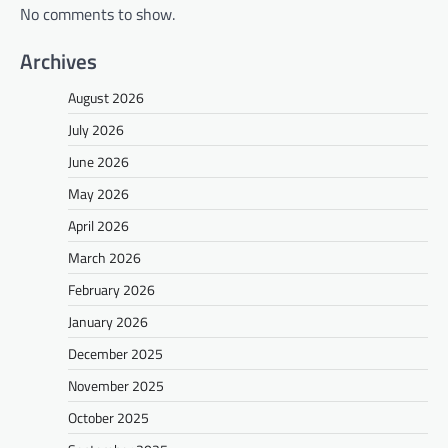
No comments to show.
Archives
August 2026
July 2026
June 2026
May 2026
April 2026
March 2026
February 2026
January 2026
December 2025
November 2025
October 2025