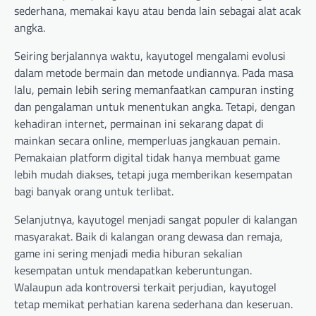
sederhana, memakai kayu atau benda lain sebagai alat acak
angka.
Seiring berjalannya waktu, kayutogel mengalami evolusi
dalam metode bermain dan metode undiannya. Pada masa
lalu, pemain lebih sering memanfaatkan campuran insting
dan pengalaman untuk menentukan angka. Tetapi, dengan
kehadiran internet, permainan ini sekarang dapat di
mainkan secara online, memperluas jangkauan pemain.
Pemakaian platform digital tidak hanya membuat game
lebih mudah diakses, tetapi juga memberikan kesempatan
bagi banyak orang untuk terlibat.
Selanjutnya, kayutogel menjadi sangat populer di kalangan
masyarakat. Baik di kalangan orang dewasa dan remaja,
game ini sering menjadi media hiburan sekalian
kesempatan untuk mendapatkan keberuntungan.
Walaupun ada kontroversi terkait perjudian, kayutogel
tetap memikat perhatian karena sederhana dan keseruan.