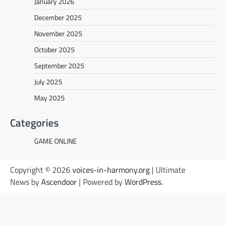
January 2026
December 2025
November 2025
October 2025
September 2025
July 2025
May 2025
Categories
GAME ONLINE
Copyright © 2026
voices-in-harmony.org
| Ultimate
News by
Ascendoor
| Powered by
WordPress
.