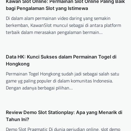
Kawan Slot Online: Permainan Slot Online Paling Baik
i
bagi Pengalaman Slot yang Istimewa
g
Di dalam alam permainan video daring yang semakin
a
berkemban, KawanSlot muncul sebagai di antara platform
t
terbaik dalam merasakan pengalaman bermain…
i
o
n
Data HK: Kunci Sukses dalam Permainan Togel di
Hongkong
Permainan Togel Hongkong sudah jadi sebagai salah satu
game yg paling populer di dalam komunitas Indonesia.
Dengan adanya berbagai pilihan…
Review Demo Slot Stationplay: Apa yang Menarik di
Tahun Ini?
Demo Slot Pragmatic Di dunia perjudian online, slot demo