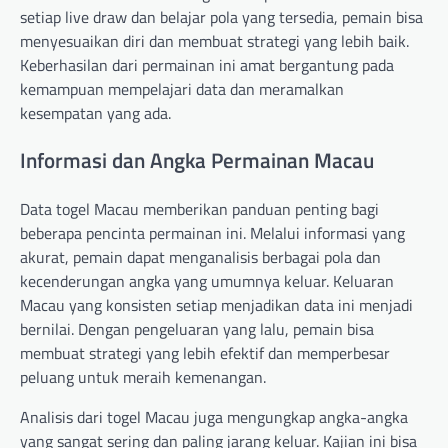
setiap live draw dan belajar pola yang tersedia, pemain bisa
menyesuaikan diri dan membuat strategi yang lebih baik.
Keberhasilan dari permainan ini amat bergantung pada
kemampuan mempelajari data dan meramalkan
kesempatan yang ada.
Informasi dan Angka Permainan Macau
Data togel Macau memberikan panduan penting bagi
beberapa pencinta permainan ini. Melalui informasi yang
akurat, pemain dapat menganalisis berbagai pola dan
kecenderungan angka yang umumnya keluar. Keluaran
Macau yang konsisten setiap menjadikan data ini menjadi
bernilai. Dengan pengeluaran yang lalu, pemain bisa
membuat strategi yang lebih efektif dan memperbesar
peluang untuk meraih kemenangan.
Analisis dari togel Macau juga mengungkap angka-angka
yang sangat sering dan paling jarang keluar. Kajian ini bisa