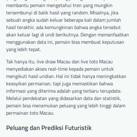
membantu pemain mengetahui tren yang mungkin
tersembunyi di balik hasil yang random. Misalnya, jika
sebuah angka sudah keluar beberapa kali dalam jumlah
hasil terakhir, ada kemungkinan bahwa angka tersebut
akan keluar lagi di undi berikutnya. Dengan memanfaatkan
menggunakan data ini, pemain bisa membuat keputusan
yang lebih tepat.
Tak hanya itu, live draw Macau dan live toto Macau
menyediakan akses real-time kepada pemain untuk
mengikuti hasil undian. Hal ini tidak hanya meningkatkan
keasyikan permainan, tapi juga memastikan bahwa
informasi yang diterima adalah yang terbaru terupdate.
Melalui pendekatan yang didasarkan data dan statistik,
pemain bisa menemukan peluang yang lebih tinggi dalam
permainan toto Macau.
Peluang dan Prediksi Futuristik