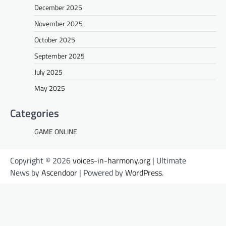
December 2025
November 2025
October 2025
September 2025
July 2025
May 2025
Categories
GAME ONLINE
Copyright © 2026
voices-in-harmony.org
| Ultimate
News by
Ascendoor
| Powered by
WordPress
.