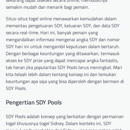
sekarang dapat diakses secara online, membuatnya
semakin mudah dan menarik bagi pemain.
Situs-situs togel online menawarkan kemudahan dalam
memantau pengeluaran SDY, keluaran SDY, dan data SDY
secara real-time. Hari ini, banyak pemain yang
mengandalkan informasi mengenai angka SDY dan nomor
SDY hari ini untuk mengambil keputusan dalam bertaruh.
Dengan berbagai keuntungan yang ditawarkan, termasuk
akses ke SDY prize yang dapat mencapai angka fantastis,
tak heran jika popularitas SDY Pools terus meningkat. Mari
kita telaah lebih dalam tentang konsep ini dan temukan
keuntungan apa saja yang bisa diperoleh dengan bermain di
SDY Pools.
Pengertian SDY Pools
SDY Pools adalah konsep yang berkaitan dengan permainan
togel khususnya togel Sidney. Dalam konteks ini, SDY