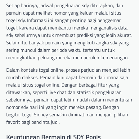
Setiap harinya, jadwal pengeluaran sdy ditetapkan, dan
pemain dapat melihat nomor yang keluar melalui situs
togel sdy. Informasi ini sangat penting bagi penggemar
togel, karena dapat membantu mereka menganalisis data
sdy sebelumnya untuk membuat prediksi yang lebih akurat.
Selain itu, banyak pemain yang mengikuti angka sdy yang
sering muncul dalam periode waktu tertentu untuk
meningkatkan peluang mereka memperoleh kemenangan.
Dalam konteks togel online, proses perjudian menjadi lebih
mudah diakses. Pemain kini dapat bermain dari mana saja
melalui situs togel online. Dengan berbagai fitur yang
ditawarkan, seperti live chat dan statistik pengeluaran
sebelumnya, pemain dapat lebih mudah dalam menentukan
nomor sdy hari ini yang ingin mereka pasang. Dengan
begitu, togel Sidney semakin diminati dan menjadi pilihan
favorit bagi pencinta judi.
Keuntungan Bermain di SDY Pools