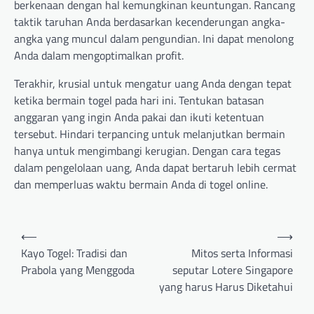
berkenaan dengan hal kemungkinan keuntungan. Rancang
taktik taruhan Anda berdasarkan kecenderungan angka-
angka yang muncul dalam pengundian. Ini dapat menolong
Anda dalam mengoptimalkan profit.
Terakhir, krusial untuk mengatur uang Anda dengan tepat
ketika bermain togel pada hari ini. Tentukan batasan
anggaran yang ingin Anda pakai dan ikuti ketentuan
tersebut. Hindari terpancing untuk melanjutkan bermain
hanya untuk mengimbangi kerugian. Dengan cara tegas
dalam pengelolaan uang, Anda dapat bertaruh lebih cermat
dan memperluas waktu bermain Anda di togel online.
P
⟵
⟶
o
Kayo Togel: Tradisi dan
Mitos serta Informasi
Prabola yang Menggoda
seputar Lotere Singapore
s
yang harus Harus Diketahui
t