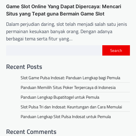
Game Slot Online Yang Dapat Dipercaya: Mencari
Situs yang Tepat guna Bermain Game Slot
Dalam perjudian daring, slot telah menjadi salah satu jenis
permainan kesukaan banyak orang. Dengan adanya
berbagai tema serta fitur yang…
Search
Recent Posts
Slot Game Pulsa Indosat: Panduan Lengkap bagi Pemula
Panduan Memilih Situs Poker Terpercaya di Indonesia
Panduan Lengkap Bupatitogel untuk Pemula
Slot Pulsa Tri dan Indosat: Keuntungan dan Cara Memulai
Panduan Lengkap Slot Pulsa Indosat untuk Pemula
Recent Comments