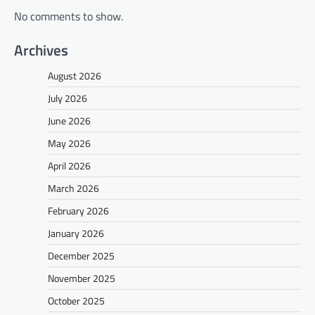
No comments to show.
Archives
August 2026
July 2026
June 2026
May 2026
April 2026
March 2026
February 2026
January 2026
December 2025
November 2025
October 2025