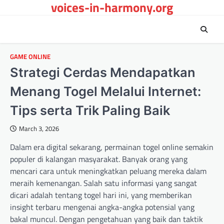
voices-in-harmony.org
Skip
to
content
GAME ONLINE
Strategi Cerdas Mendapatkan
Menang Togel Melalui Internet:
Tips serta Trik Paling Baik
March 3, 2026
Dalam era digital sekarang, permainan togel online semakin
populer di kalangan masyarakat. Banyak orang yang
mencari cara untuk meningkatkan peluang mereka dalam
meraih kemenangan. Salah satu informasi yang sangat
dicari adalah tentang togel hari ini, yang memberikan
insight terbaru mengenai angka-angka potensial yang
bakal muncul. Dengan pengetahuan yang baik dan taktik