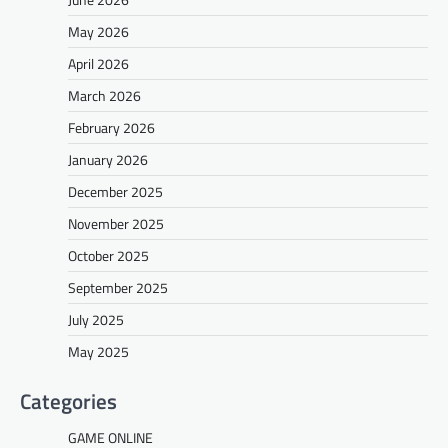
May 2026
April 2026
March 2026
February 2026
January 2026
December 2025
November 2025
October 2025
September 2025
July 2025
May 2025
Categories
GAME ONLINE