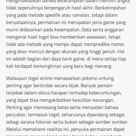
mengindikasikan bahwa keterampilan dalam memilih angka
tidak sepenuhnya berpengaruh hasil akhir. Berkelimpahan
yang pada metode spesifik atau ramalan, tetapi dalam
kenyataannya, permainan ini merupakan jenis game yang
murni didasarkan pada kesempatan. Data serta anggaran
mengenai hasil togel bisa memberikan wawasan, tetapi
tidak ada metode yang mampu dapat memprediksi nomor
yang akan muncul dengan akurasi yang tinggi penuh. Hal
ini adalah bagian dari daya tarik game, di mana setiap tiap
kali terdapat kemungkinan yang baru bagi menang.
Walaupun togel online menawarkan potensi untung,
penting agar bertindak secara bijak. Banyak pemain
terjebak dalam siklus harapan terhadap keberuntungan,
yang dapat bisa mengakibatkan kesulitan keuangan.
Penting agar memasang batas serta menyadari bahwa
perjudian, termasuk togel, seharusnya dipandang sebagai
sebagi sarana hiburan serta bukan sebagai sumber sumber.
Melalui memahami realitas ini, penyuka permainan dapat