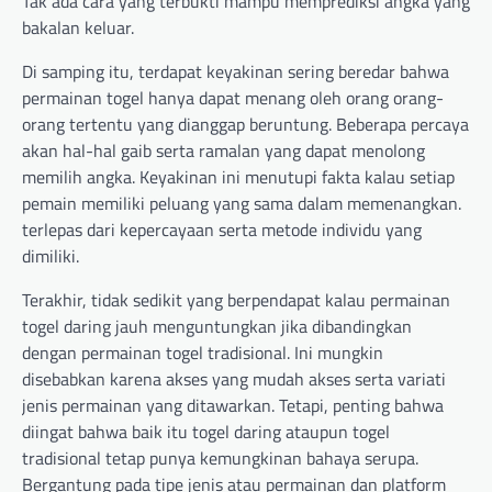
Tak ada cara yang terbukti mampu memprediksi angka yang
bakalan keluar.
Di samping itu, terdapat keyakinan sering beredar bahwa
permainan togel hanya dapat menang oleh orang orang-
orang tertentu yang dianggap beruntung. Beberapa percaya
akan hal-hal gaib serta ramalan yang dapat menolong
memilih angka. Keyakinan ini menutupi fakta kalau setiap
pemain memiliki peluang yang sama dalam memenangkan.
terlepas dari kepercayaan serta metode individu yang
dimiliki.
Terakhir, tidak sedikit yang berpendapat kalau permainan
togel daring jauh menguntungkan jika dibandingkan
dengan permainan togel tradisional. Ini mungkin
disebabkan karena akses yang mudah akses serta variati
jenis permainan yang ditawarkan. Tetapi, penting bahwa
diingat bahwa baik itu togel daring ataupun togel
tradisional tetap punya kemungkinan bahaya serupa.
Bergantung pada tipe jenis atau permainan dan platform