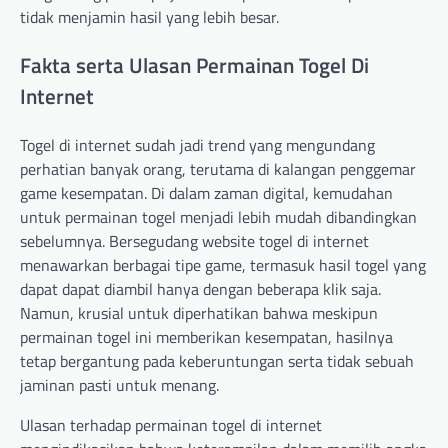
tidak menjamin hasil yang lebih besar.
Fakta serta Ulasan Permainan Togel Di
Internet
Togel di internet sudah jadi trend yang mengundang
perhatian banyak orang, terutama di kalangan penggemar
game kesempatan. Di dalam zaman digital, kemudahan
untuk permainan togel menjadi lebih mudah dibandingkan
sebelumnya. Bersegudang website togel di internet
menawarkan berbagai tipe game, termasuk hasil togel yang
dapat dapat diambil hanya dengan beberapa klik saja.
Namun, krusial untuk diperhatikan bahwa meskipun
permainan togel ini memberikan kesempatan, hasilnya
tetap bergantung pada keberuntungan serta tidak sebuah
jaminan pasti untuk menang.
Ulasan terhadap permainan togel di internet