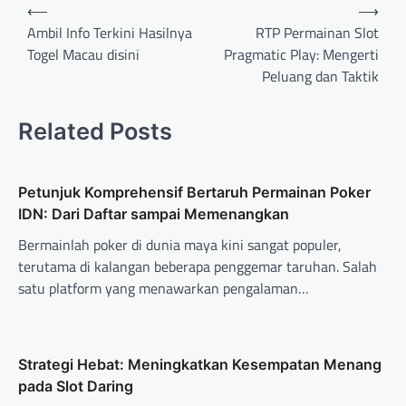
P
⟵
⟶
o
Ambil Info Terkini Hasilnya
RTP Permainan Slot
Togel Macau disini
Pragmatic Play: Mengerti
s
Peluang dan Taktik
t
n
Related Posts
a
v
Petunjuk Komprehensif Bertaruh Permainan Poker
i
IDN: Dari Daftar sampai Memenangkan
g
Bermainlah poker di dunia maya kini sangat populer,
a
terutama di kalangan beberapa penggemar taruhan. Salah
t
satu platform yang menawarkan pengalaman…
i
o
n
Strategi Hebat: Meningkatkan Kesempatan Menang
pada Slot Daring