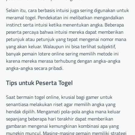
Selain itu, cara berbasis intuisi juga sering digunakan untuk
meramal togel. Pendekatan ini melibatkan mengandalkan
instinct serta intuisi ketika menentukan angka. Beberapa
peserta percaya bahwa intuisi mereka dapat memberikan
petunjuk atau petunjuk yang tepat mengenai nomor mana
yang akan keluar. Walaupun ini bisa terlihat subjektif,
banyak pemain lotere online sering memilih metode ini
karena mereka merasa terhubung dengan angka-angka
angka-angka secara pribadi.
Tips untuk Peserta Togel
Saat bermain togel online, krusial bagi gamer untuk
senantiasa melakukan riset agar memilih angka yang
hendak dipilih. Mengamati pola-pola angka mana keluar
sepanjang beberapa hari terakhir dapat memberikan
gambaran mengenai kemungkinan kombinasi apa yang
mungkin muncul. Masing-masing pemain memiliki strategi