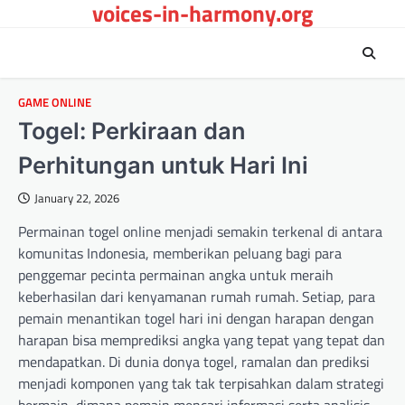
voices-in-harmony.org
Skip
to
content
GAME ONLINE
Togel: Perkiraan dan
Perhitungan untuk Hari Ini
January 22, 2026
Permainan togel online menjadi semakin terkenal di antara
komunitas Indonesia, memberikan peluang bagi para
penggemar pecinta permainan angka untuk meraih
keberhasilan dari kenyamanan rumah rumah. Setiap, para
pemain menantikan togel hari ini dengan harapan dengan
harapan bisa memprediksi angka yang tepat yang tepat dan
mendapatkan. Di dunia donya togel, ramalan dan prediksi
menjadi komponen yang tak tak terpisahkan dalam strategi