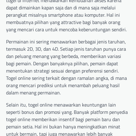
togel di internet menawarkan kemudahan akses karena
dapat dimainkan kapan saja dan di mana saja melalui
perangkat misalnya smartphone atau komputer. Hal ini
membuatnya pilihan yang attractive bagi banyak orang
yang mencari cara untuk mencoba keberuntungan sendiri.
Permainan ini sering menawarkan berbagai jenis taruhan,
termasuk 2D, 3D, dan 4D. Setiap jenis taruhan punya cara
dan peluang menang yang berbeda, memberikan variasi
bagi pemain. Dengan banyaknya pilihan, pemain dapat
menentukan strategi sesuai dengan preferensi sendiri.
Togel online sering terkait dengan ramalan angka, di mana
orang mencari prediksi untuk menambah peluang hasil
dalam menang permainan.
Selain itu, togel online menawarkan keuntungan lain
seperti bonus dan promosi yang. Banyak platform penyedia
togel online memberikan insentif bagi pemain baru dan
pemain setia. Hal ini bukan hanya meningkatkan minat
untuk bermain, tapi juga menawarkan lebih banyak