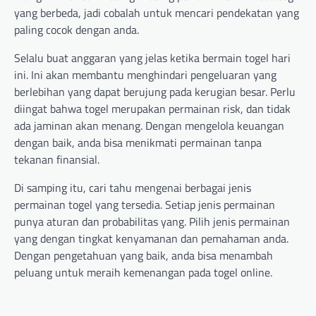
yang berbeda, jadi cobalah untuk mencari pendekatan yang
paling cocok dengan anda.
Selalu buat anggaran yang jelas ketika bermain togel hari
ini. Ini akan membantu menghindari pengeluaran yang
berlebihan yang dapat berujung pada kerugian besar. Perlu
diingat bahwa togel merupakan permainan risk, dan tidak
ada jaminan akan menang. Dengan mengelola keuangan
dengan baik, anda bisa menikmati permainan tanpa
tekanan finansial.
Di samping itu, cari tahu mengenai berbagai jenis
permainan togel yang tersedia. Setiap jenis permainan
punya aturan dan probabilitas yang. Pilih jenis permainan
yang dengan tingkat kenyamanan dan pemahaman anda.
Dengan pengetahuan yang baik, anda bisa menambah
peluang untuk meraih kemenangan pada togel online.