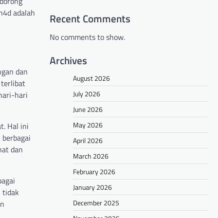
ndorong
ah4d adalah
Recent Comments
No comments to show.
Archives
ngan dan
August 2026
terlibat
July 2026
hari-hari
June 2026
May 2026
. Hal ini
 berbagai
April 2026
hat dan
March 2026
February 2026
bagai
January 2026
 tidak
December 2025
an