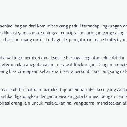
jadi bagian dari komunitas yang peduli terhadap lingkungan d
iliki visi yang sama, sehingga menciptakan jaringan yang salin
mberikan ruang untuk berbagi ide, pengalaman, dan strategi yan
ah4d juga memberikan akses ke berbagai kegiatan edukatif dan 
 keterampilan anggota dalam merawat lingkungan. Dengan mengik
ang bisa diterapkan sehari-hari, serta berkontribusi langsung da
lebih terlibat dan memiliki tujuan. Setiap aksi kecil yang And
 ketika digabungkan dengan upaya anggota lainnya. Dengan demi
spirasi orang lain untuk melakukan hal yang sama, menciptakan ef