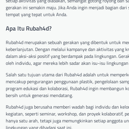
setiap aktivitas yang diadakan, semangat gotong royong dan
gerakan ini semakin maju. Jika Anda ingin menjadi bagian dari
tempat yang tepat untuk Anda.
Apa Itu Rubah4d?
Rubah4d merupakan sebuah gerakan yang dibentuk untuk men
keberlanjutan. Dengan melalui kampanye dan aktivitas yang k
dalam aksi-aksi positif yang berdampak pada lingkungan. Gerak
oleh individu, agar mereka lebih sadar akan isu-isu lingkunga
Salah satu tujuan utama dari Rubah4d adalah untuk memperke
mencakup pengurangan penggunaan plastik, pengelolaan sampa
program edukasi dan kolaborasi, Rubah4d ingin membangun ko
bersih untuk generasi mendatang.
Rubah4d juga berusaha memberi wadah bagi individu dan kelom
kegiatan, seperti seminar, workshop, dan proyek kolaboratif, p
hanya satu arah, tetapi juga memungkinkan setiap anggota un
lingkungan yang dihadapi saat ini.