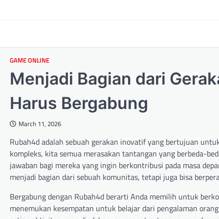
Skip
to
content
GAME ONLINE
Menjadi Bagian dari Gerak
Harus Bergabung
March 11, 2026
Rubah4d adalah sebuah gerakan inovatif yang bertujuan untu
kompleks, kita semua merasakan tantangan yang berbeda-beda. 
jawaban bagi mereka yang ingin berkontribusi pada masa depa
menjadi bagian dari sebuah komunitas, tetapi juga bisa berpe
Bergabung dengan Rubah4d berarti Anda memilih untuk berkol
menemukan kesempatan untuk belajar dari pengalaman orang l