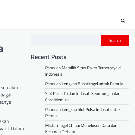
Search
a
Recent Posts
Panduan Memilih Situs Poker Terpercaya di
Indonesia
Panduan Lengkap Bupatitogel untuk Pemula
g semakin
Slot Pulsa Tri dan Indosat: Keuntungan dan
ebagai
Cara Memulai
 hanya
Panduan Lengkap Slot Pulsa Indosat untuk
Pemula
 akan
Misteri Togel China: Menelusuri Data dan
atif. Dalam
Keluaran Terbaru