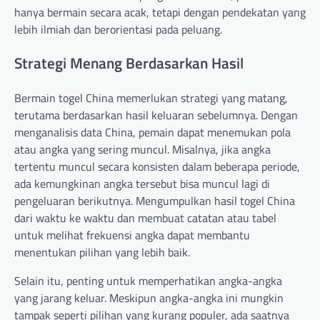
hanya bermain secara acak, tetapi dengan pendekatan yang
lebih ilmiah dan berorientasi pada peluang.
Strategi Menang Berdasarkan Hasil
Bermain togel China memerlukan strategi yang matang,
terutama berdasarkan hasil keluaran sebelumnya. Dengan
menganalisis data China, pemain dapat menemukan pola
atau angka yang sering muncul. Misalnya, jika angka
tertentu muncul secara konsisten dalam beberapa periode,
ada kemungkinan angka tersebut bisa muncul lagi di
pengeluaran berikutnya. Mengumpulkan hasil togel China
dari waktu ke waktu dan membuat catatan atau tabel
untuk melihat frekuensi angka dapat membantu
menentukan pilihan yang lebih baik.
Selain itu, penting untuk memperhatikan angka-angka
yang jarang keluar. Meskipun angka-angka ini mungkin
tampak seperti pilihan yang kurang populer, ada saatnya