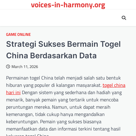
voices-in-harmony.org
Skip
to
content
GAME ONLINE
Strategi Sukses Bermain Togel
China Berdasarkan Data
March 11, 2026
Permainan togel China telah menjadi salah satu bentuk
hiburan yang populer di kalangan masyarakat.
togel china
hari ini
Dengan sistem yang sederhana dan hadiah yang
menarik, banyak pemain yang tertarik untuk mencoba
peruntungan mereka. Namun, untuk dapat meraih
kemenangan, tidak cukup hanya mengandalkan
keberuntungan. Pemain yang sukses biasanya
memanfaatkan data dan informasi terkini tentang hasil