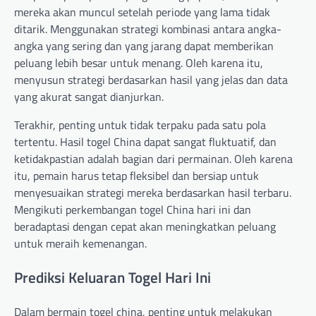
mereka akan muncul setelah periode yang lama tidak
ditarik. Menggunakan strategi kombinasi antara angka-
angka yang sering dan yang jarang dapat memberikan
peluang lebih besar untuk menang. Oleh karena itu,
menyusun strategi berdasarkan hasil yang jelas dan data
yang akurat sangat dianjurkan.
Terakhir, penting untuk tidak terpaku pada satu pola
tertentu. Hasil togel China dapat sangat fluktuatif, dan
ketidakpastian adalah bagian dari permainan. Oleh karena
itu, pemain harus tetap fleksibel dan bersiap untuk
menyesuaikan strategi mereka berdasarkan hasil terbaru.
Mengikuti perkembangan togel China hari ini dan
beradaptasi dengan cepat akan meningkatkan peluang
untuk meraih kemenangan.
Prediksi Keluaran Togel Hari Ini
Dalam bermain togel china, penting untuk melakukan