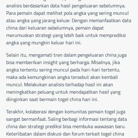
analisis berdasarkan data hasil pengeluaran sebelumnya.
Para pemain dapat melihat pola angka yang sering muncul
atau angka yang jarang keluar. Dengan memanfaatkan data
china dari keluaran sebelumnya, pemain dapat
merumuskan strategi yang lebih baik untuk memprediksi
angka yang mungkin keluar hari ini.
Selain itu, mengamati tren dalam pengeluaran china juga
bisa memberikan insight yang berharga. Misalnya, jika
angka tertentu sering muncul pada hari-hari tertentu,
maka ada kemungkinan angka tersebut akan kembali
muncul. Melakukan analisis terhadap hasil ini akan
meningkatkan peluang untuk mendapatkan hasil yang
diinginkan saat bermain togel china hari ini.
Terakhir, kolaborasi dengan komunitas pemain togel juga
sangat bermanfaat. Saling berbagi informasi tentang data
china dan strategi prediksi bisa membuka wawasan baru.
Keterlibatan dalam diskusi dan forum terkait togel china