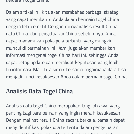
keluaran togel China.
Dalam artikel ini, kita akan membahas berbagai strategi
yang dapat membantu Anda dalam bermain togel China
dengan lebih efektif. Dengan menganalisis result China,
data China, dan pengeluaran China sebelumnya, Anda
dapat menemukan pola-pola tertentu yang mungkin
muncul di permainan ini. Kami juga akan memberikan
informasi mengenai togel China hari ini, sehingga Anda
dapat tetap update dan membuat keputusan yang lebih
terinformasi. Mari kita simak bersama bagaimana data bisa
menjadi kunci kesuksesan Anda dalam bermain togel China.
Analisis Data Togel China
Analisis data togel China merupakan langkah awal yang
penting bagi para pemain yang ingin meraih kesuksesan.
Dengan melihat result China secara berkala, pemain dapat
mengidentifikasi pola-pola tertentu dalam pengeluaran